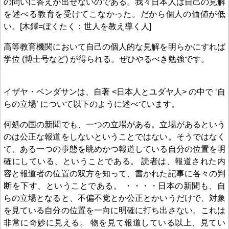
の問いに答えが出せないのである。我々日本人は自己の見解
を述べる教育を受けてこなかった。だから個人の価値が低
い。[木鐸=ぼくたく：世人を教え導く人]
高等教育機関において自己の個人的な見解を明らかにすれば
学位 (博士号など) が得られる。ぜひやるべき勉強です。
イザヤ・ベンダサンは、自著 <日本人とユダヤ人> の中で ‘自
らの立場’ について以下のように述べています。
何処の国の新聞でも、一つの立場がある。立場があるという
のは公正な報道をしないということではない。そうではなく
て、ある一つの事態を眺めかつ報道している自分の位置を明
確にしている、ということである。 読者は、報道された内
容と報道者の位置の双方を知って、書かれた記事に各々の判
断を下す、ということである。 ・・・・日本の新聞も、自
らの立場となると、不偏不党とか公正とかいうだけで、対象
を見ている自分の位置を一向に明確に打ち出さない。これは
非常に奇妙に見える。 物を見て報道している以上、見てい