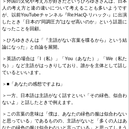
＞外国の文化や考え方が好きだというひろゆきさんは、日本
人の考え方と違の違いについて考えることも多いようです
が、以前YouTubeチャンネル『Re:HacQ-リハック-』に出演
したとき「日本の“同調圧力”はなぜ高いのか」という話題に
なったことを回顧。
＞ひろゆきさんは「『主語がない言葉を喋るから』という結
論になった」と自論を展開。
＞英語の場合は「I（私）」「You（あなた）」「We（私た
ち）」など主語がはっきりしており、誰かを主体として話し
ているといいます。
＞■「あなたの感想ですよね」
＞一方、日本語は主語がなく話すといい「その緑色、似合わ
ないよ」と話したときで例えます。
＞この言葉の意味は「僕は、あなたの緑色の服は似合わない
と思っている」であるものの、主語がないと「多くの人はあ
なたの緑色の服は似合わないと言っている」と思ってしまう