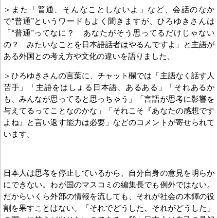
＞また「普通、そんなことしないよ」など、会話のなか
で“普通”というワードもよく聞きますが、ひろゆきさんは
「“普通”ってなに？ あなたがそう思ってるだけじゃない
の？ みたいなことを日本語話者はやるんですよ」と主語が
ある外国との考え方や文化の違いを語りました。
＞ひろゆきさんの言葉に、チャット欄では「主語なく話す人
苦手」「主語をはしょる日本語、あるある」「それあるか
も、みんなが思ってると思っちゃう」「言語が思考に影響を
与えてるってことなのかな」「それこそ『あなたの感想です
よね』と言い返す能力は必要」などのコメントが寄せられて
います。
日本人は思考を停止しているから、自分自身の意見を明らか
にできない。わが国のマスコミの編集長でも例外ではない。
だからいくら外部の情報を流しても、それが社会の木鐸の役
割を果すことはない。「それでどうした、それがどうした」