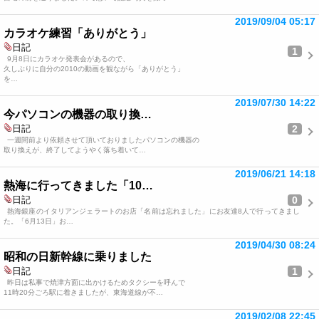
2019/09/04 05:17
カラオケ練習「ありがとう」
日記
1
9月8日にカラオケ発表会があるので、
久しぶりに自分の2010の動画を観ながら「ありがとう」
を…
2019/07/30 14:22
今パソコンの機器の取り換…
2
日記
一週間前より依頼させて頂いておりましたパソコンの機器の
取り換えが、終了してようやく落ち着いて…
2019/06/21 14:18
熱海に行ってきました「10…
0
日記
熱海銀座のイタリアンジェラートのお店「名前は忘れました」にお友達8人で行ってきまし
た。「6月13日」お…
2019/04/30 08:24
昭和の日新幹線に乗りました
1
日記
昨日は私事で焼津方面に出かけるためタクシーを呼んで
11時20分ごろ駅に着きましたが、東海道線が不…
2019/02/08 22:45