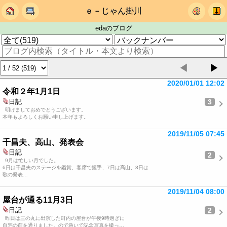
ｅ－じゃん掛川
edaのブログ
◀
▶
2020/01/01 12:02
令和２年1月1日
3
日記
明けましておめでとうございます。
本年もよろしくお願い申し上げます。
2019/11/05 07:45
千昌夫、高山、発表会
日記
2
9月は忙しい月でした。
6日は千昌夫のステージを鑑賞、客席で握手、7日は高山、8日は
歌の発表…
2019/11/04 08:00
屋台が通る11月3日
2
日記
昨日は三の丸に出演した町内の屋台が午後9時過ぎに
自宅の前を通りました。ので急いで記念写真を撮っ…