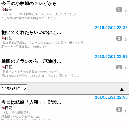
今日の小林旭のテレビから…
1
日記
今日はテレビで小林旭と浅丘ルリ子が出演しておりました、
そして絶唱の葬婚式の画面を見て、私たち…
2019/02/04 23:32
抱いてくれたらいいのにこ…
2
日記
私は結婚記念日に、主人とのデュエット曲を選び、偶々その前に
私が一人で工藤静香のこの曲をうたっ…
2019/02/01 23:09
通販のチラシから「厄除け…
1
日記
最近テレビで有名な通販会社のチラシの中に
厄除けのお塩が宣伝されておりましたので、買わせて頂い…
▲
2019/01/31 22:55
今日は結婚「入籍」」記念…
日記
5
久しぶりの投稿です。
最近嬉しいことがありました。
関西方面の方とお話させてお頂き、私のオ…