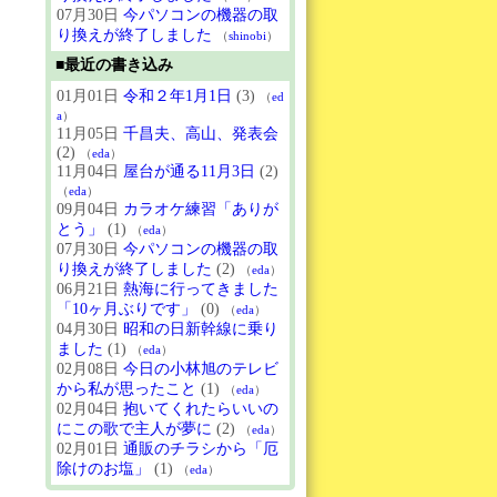
07月30日
今パソコンの機器の取
り換えが終了しました
（
shinobi
）
■最近の書き込み
01月01日
令和２年1月1日
(3)
（
ed
a
）
11月05日
千昌夫、高山、発表会
(2)
（
eda
）
11月04日
屋台が通る11月3日
(2)
（
eda
）
09月04日
カラオケ練習「ありが
とう」
(1)
（
eda
）
07月30日
今パソコンの機器の取
り換えが終了しました
(2)
（
eda
）
06月21日
熱海に行ってきました
「10ヶ月ぶりです」
(0)
（
eda
）
04月30日
昭和の日新幹線に乗り
ました
(1)
（
eda
）
02月08日
今日の小林旭のテレビ
から私が思ったこと
(1)
（
eda
）
02月04日
抱いてくれたらいいの
にこの歌で主人が夢に
(2)
（
eda
）
02月01日
通販のチラシから「厄
除けのお塩」
(1)
（
eda
）