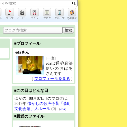
ト
マップ
ムービー
コミュ
ブログ
グループ
その他▼
■プロフィール
edaさん
[一言]
edaは通称真法
使いのおばあ
さんです
[
プロフィールを見る
]
■この日はどんな日
ほかの[ 08月07日 ]のブログは、
2017年
懐かしの歌声今昔「森町
文化会館」大ホール
(0)
（
eda
）
■最近のファイル