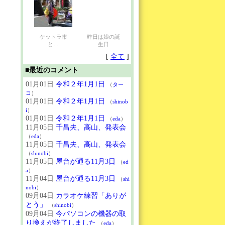
ケットラ市
昨日は娘の誕
と…
生日
[
全て
]
■最近のコメント
01月01日
令和２年1月1日
（
ター
コ
）
01月01日
令和２年1月1日
（
shinob
i
）
01月01日
令和２年1月1日
（
eda
）
11月05日
千昌夫、高山、発表会
（
eda
）
11月05日
千昌夫、高山、発表会
（
shinobi
）
11月05日
屋台が通る11月3日
（
ed
a
）
11月04日
屋台が通る11月3日
（
shi
nobi
）
09月04日
カラオケ練習「ありが
とう」
（
shinobi
）
09月04日
今パソコンの機器の取
り換えが終了しました
（
eda
）