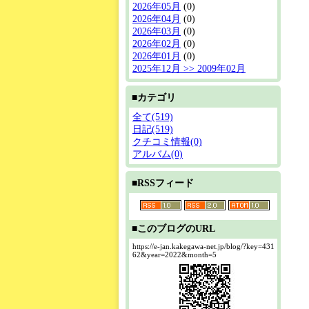
2026年05月
(0)
2026年04月
(0)
2026年03月
(0)
2026年02月
(0)
2026年01月
(0)
2025年12月 >> 2009年02月
■カテゴリ
全て(519)
日記(519)
クチコミ情報(0)
アルバム(0)
■RSSフィード
■このブログのURL
https://e-jan.kakegawa-net.jp/blog/?key=431
62&year=2022&month=5