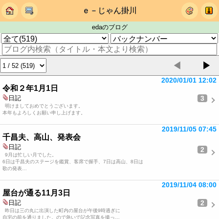
ｅ－じゃん掛川
edaのブログ
◀
▶
2020/01/01 12:02
令和２年1月1日
3
日記
明けましておめでとうございます。
本年もよろしくお願い申し上げます。
2019/11/05 07:45
千昌夫、高山、発表会
日記
2
9月は忙しい月でした。
6日は千昌夫のステージを鑑賞、客席で握手、7日は高山、8日は
歌の発表…
2019/11/04 08:00
屋台が通る11月3日
2
日記
昨日は三の丸に出演した町内の屋台が午後9時過ぎに
自宅の前を通りました。ので急いで記念写真を撮っ…