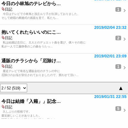
今日の小林旭のテレビから…
1
日記
今日はテレビで小林旭と浅丘ルリ子が出演しておりました、
そして絶唱の葬婚式の画面を見て、私たち…
2019/02/04 23:32
抱いてくれたらいいのにこ…
2
日記
私は結婚記念日に、主人とのデュエット曲を選び、偶々その前に
私が一人で工藤静香のこの曲をうたっ…
2019/02/01 23:09
通販のチラシから「厄除け…
1
日記
最近テレビで有名な通販会社のチラシの中に
厄除けのお塩が宣伝されておりましたので、買わせて頂い…
▲
2019/01/31 22:55
今日は結婚「入籍」」記念…
日記
5
久しぶりの投稿です。
最近嬉しいことがありました。
関西方面の方とお話させてお頂き、私のオ…