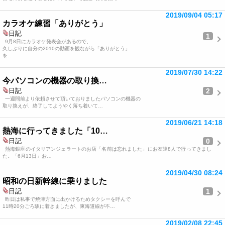
2019/09/04 05:17
カラオケ練習「ありがとう」
日記
1
9月8日にカラオケ発表会があるので、
久しぶりに自分の2010の動画を観ながら「ありがとう」
を…
2019/07/30 14:22
今パソコンの機器の取り換…
2
日記
一週間前より依頼させて頂いておりましたパソコンの機器の
取り換えが、終了してようやく落ち着いて…
2019/06/21 14:18
熱海に行ってきました「10…
0
日記
熱海銀座のイタリアンジェラートのお店「名前は忘れました」にお友達8人で行ってきまし
た。「6月13日」お…
2019/04/30 08:24
昭和の日新幹線に乗りました
1
日記
昨日は私事で焼津方面に出かけるためタクシーを呼んで
11時20分ごろ駅に着きましたが、東海道線が不…
2019/02/08 22:45