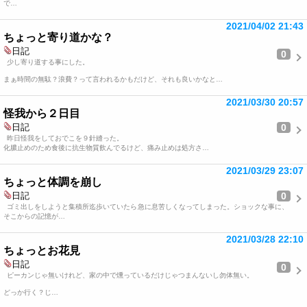
で…
2021/04/02 21:43
ちょっと寄り道かな？
日記
0
少し寄り道する事にした。
まぁ時間の無駄？浪費？って言われるかもだけど、それも良いかなと…
2021/03/30 20:57
怪我から２日目
0
日記
昨日怪我をしておでこを９針縫った。
化膿止めのため食後に抗生物質飲んでるけど、痛み止めは処方さ…
2021/03/29 23:07
ちょっと体調を崩し
0
日記
ゴミ出しをしようと集積所迄歩いていたら急に息苦しくなってしまった。ショックな事に、
そこからの記憶が…
2021/03/28 22:10
ちょっとお花見
日記
0
ピーカンじゃ無いけれど、家の中で燻っているだけじゃつまんないし勿体無い。
どっか行く？じ…