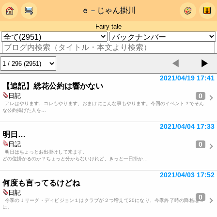
ｅ－じゃん掛川
Fairy tale
◀
▶
2021/04/19 17:41
【追記】総花公約は響かない
0
日記
アレはやります、コレもやります、おまけにこんな事もやります。今回のイベント？でそん
な公約掲げた人を…
2021/04/04 17:33
明日…
0
日記
明日はちょっとお出掛けして来ます。
どの位掛かるのか？ちょっと分からないけれど、きっと一日掛か…
2021/04/03 17:52
何度も言ってるけどね
日記
0
今季のＪリーグ・ディビジョン１はクラブが２つ増えて20になり、今季終了時の降格は４
に。