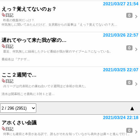
2021/03/27 21:54
えっ？覚えてないのぉ？
0
日記
昨夜の晩飯何だっけ？
何気無しに聞いてみたんだけど、女房殿からの返事は『えっ？覚えてないの？大…
2021/03/26 22:57
遅れてやって来た我が家の…
日記
0
最近、何気無しに録画したテレビ番組が我が家のマイブーム？になっている。
番組名は『アナザ…
2021/03/25 22:07
ここ２週間で…
日記
0
J1リーグは代表戦との兼ね合いで２週間ほど余裕が出来た。
清水は開幕戦こそ鹿島に３対１と逆…
▲
2021/03/24 22:18
アホくさい会議
日記
0
何事にも建前と本音がある訳で、誰もがそれを知っていながら表向きは粛々と進んで行く。