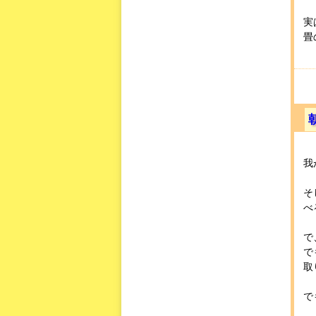
実
畳
我
そ
べ
で
で
取
で