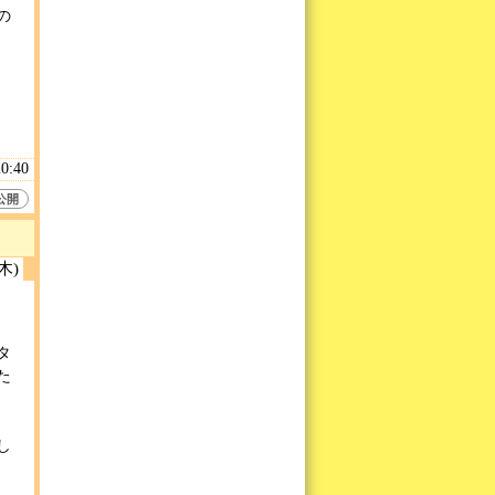
の
20:40
公開
(木)
タ
た
し