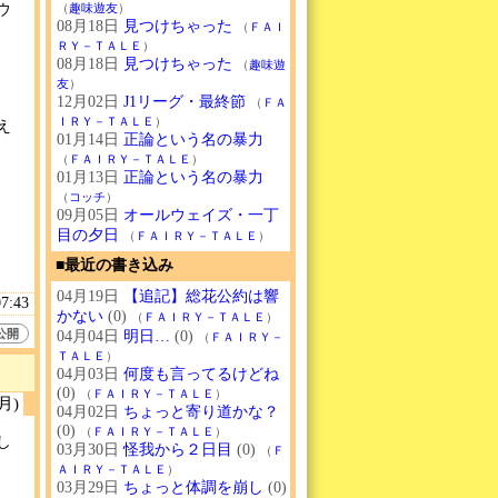
ウ
（
趣味遊友
）
08月18日
見つけちゃった
（
ＦＡＩ
ＲＹ－ＴＡＬＥ
）
08月18日
見つけちゃった
（
趣味遊
友
）
12月02日
J1リーグ・最終節
（
ＦＡ
ＩＲＹ－ＴＡＬＥ
）
え
01月14日
正論という名の暴力
（
ＦＡＩＲＹ－ＴＡＬＥ
）
01月13日
正論という名の暴力
（
コッチ
）
09月05日
オールウェイズ・一丁
目の夕日
（
ＦＡＩＲＹ－ＴＡＬＥ
）
■最近の書き込み
04月19日
【追記】総花公約は響
07:43
かない
(0)
（
ＦＡＩＲＹ－ＴＡＬＥ
）
公開
04月04日
明日…
(0)
（
ＦＡＩＲＹ－
ＴＡＬＥ
）
04月03日
何度も言ってるけどね
(0)
（
ＦＡＩＲＹ－ＴＡＬＥ
）
(月)
04月02日
ちょっと寄り道かな？
(0)
（
ＦＡＩＲＹ－ＴＡＬＥ
）
し
03月30日
怪我から２日目
(0)
（
Ｆ
ＡＩＲＹ－ＴＡＬＥ
）
03月29日
ちょっと体調を崩し
(0)