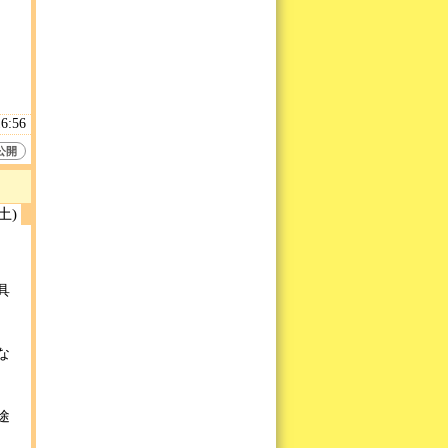
16:56
公開
(土)
具
な
途