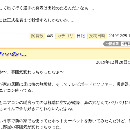
して出て行く選手の発表は出始めたるんだよなぁ…。
こは正式発表まで我慢するしかないか…。
閲覧数
443
カテゴリ
日記
投稿日時
2019/12/29 
公開範囲
外部
アハハのハ…
2019年12月28日
や〜、雰囲気変わっちゃったなぁ〜
が家の居間は床は檜の無垢材、そしてテレビボードとソファー、暖房器
エアコン使ってる。
もエアコンの暖房ってのは極端に空気が乾燥、鼻の穴なんてバリバリに
ちゃうんで余り好きになれないんだよね。
いう事で前の家でも使ってたホットカーペットを敷いてみたんだけど、
に部屋の雰囲気が変わっちゃった。