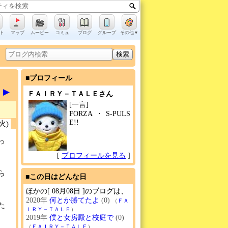
ト
マップ
ムービー
コミュ
ブログ
グループ
その他▼
■プロフィール
▶
ＦＡＩＲＹ－ＴＡＬＥさん
[一言]
FORZA・S-PULS
E!!
(火)
っ
[
プロフィールを見る
]
ら
■この日はどんな日
ほかの[ 08月08日 ]のブログは、
2020年
何とか勝てたよ
(0)
（
ＦＡ
た
ＩＲＹ－ＴＡＬＥ
）
2019年
僕と女房殿と校庭で
(0)
（
ＦＡＩＲＹ－ＴＡＬＥ
）