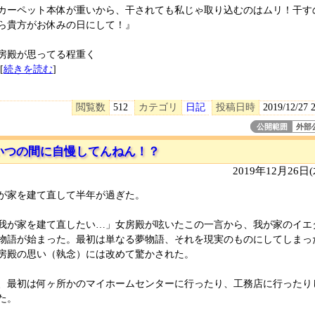
カーペット本体が重いから、干されても私じゃ取り込むのはムリ！干す
ら貴方がお休みの日にして！』
房殿が思ってる程重く
[
続きを読む
]
閲覧数
512
カテゴリ
日記
投稿日時
2019/12/27 
公開範囲
外部
いつの間に自慢してんねん！？
2019年12月26日
が家を建て直して半年が過ぎた。
我が家を建て直したい…」女房殿が呟いたこの一言から、我が家のイエ
物語が始まった。最初は単なる夢物語、それを現実のものにしてしまっ
房殿の思い（執念）には改めて驚かされた。
、最初は何ヶ所かのマイホームセンターに行ったり、工務店に行ったり
た。