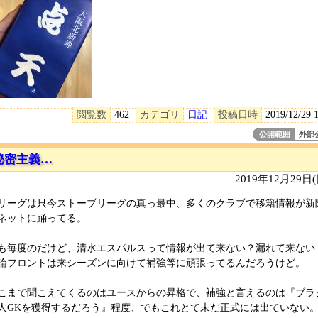
閲覧数
462
カテゴリ
日記
投稿日時
2019/12/29 
公開範囲
外部
秘密主義…
2019年12月29日
リーグは只今ストーブリーグの真っ最中、多くのクラブで移籍情報が新
ネットに踊ってる。
も毎度のだけど、清水エスパルスって情報が出て来ない？漏れて来ない
論フロントは来シーズンに向けて補強等に頑張ってるんだろうけど。
こまで聞こえてくるのはユースからの昇格で、補強と言えるのは『ブラ
人GKを獲得するだろう』程度、でもこれとて未だ正式には出ていない