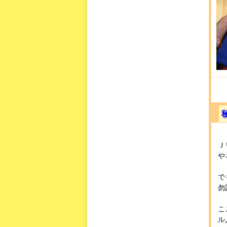
Ｊ
や
で
勿
こ
ル