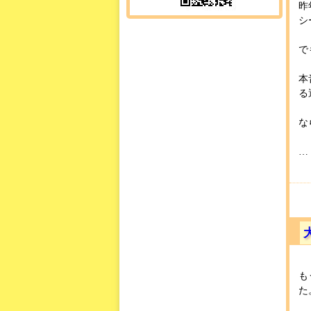
昨
シ
で
本
る
な
… 
も
た