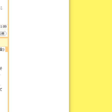
に
21:09
公開
(金)
そ
。
。
て