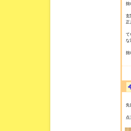
拙
玄
正
て
な
拙
先
点