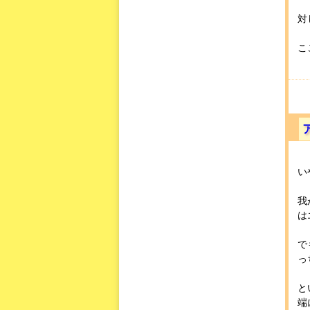
対
こ
い
我
は
で
っ
と
端