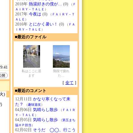
2018年
熱湯好きの僕が…
(0)
（
Ｆ
ＡＩＲＹ－ＴＡＬＥ
）
2017年
今夜は
(0)
（
ＦＡＩＲＹ－Ｔ
ＡＬＥ
）
2016年
とにかく暑い！
(0)
（
ＦＡ
ＩＲＹ－ＴＡＬＥ
）
■最近のファイル
19:41
私はここに居
階段で疲れ
公開
ます
た…
[
全て
]
■最近のコメント
(火)
12月11日
かなり寒くなって来
う
た？
（
趣味遊友
）
04月06日
気晴らし散歩
（
ＦＡＩＲ
Ｙ－ＴＡＬＥ
）
04月05日
気晴らし散歩
（
第五まち
協ＨＰ担当
）
02月02日
そうだ ◯◯、行こう