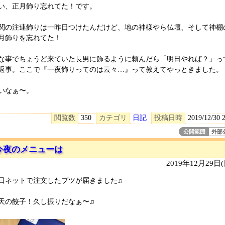
い、正月飾り忘れてた！です。
関の注連飾りは一昨日つけたんだけど、地の神様やら仏壇、そして神棚
月飾りを忘れてた！
な事でちょうど来ていた長男に飾るように頼んだら「明日やれば？」っ
返事。ここで『一夜飾りってのは云々…』って教えてやっときました。
いなぁ〜。
閲覧数
350
カテゴリ
日記
投稿日時
2019/12/30 
公開範囲
外部
今夜のメニューは
2019年12月29日
日ネットで注文したブツが届きました♫
天の餃子！久し振りだなぁ〜♫