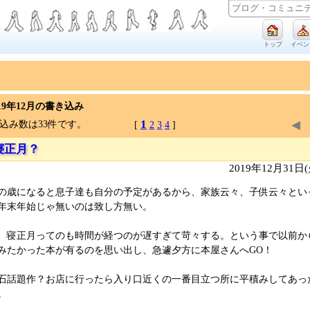
トップ
イベン
019年12月の書き込み
1
◀
込み数は33件です。
[
2
3
4
]
寝正月？
2019年12月31日
の歳になると息子達も自分の予定があるから、家族云々、子供云々とい
年末年始じゃ無いのは致し方無い。
、寝正月ってのも時間が経つのが遅すぎて苛々する。という事で以前か
みたかった本が有るのを思い出し、急遽夕方に本屋さんへGO！
石話題作？お店に行ったら入り口近くの一番目立つ所に平積みしてあっ
。