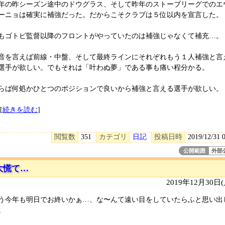
年の昨シーズン途中のドウグラス、そして昨年のストーブリーグでのエ
ーニョは確実に補強だった。だからこそクラブは５位以内を宣言した。
もゴトビ監督以降のフロントがやっていたのは補強じゃなくて補充…。
音を言えば前線・中盤、そして最終ラインにそれぞれもう１人補強と言
選手が欲しい。でもそれは「叶わぬ夢」である事も痛い程分かる。
らば何処かひとつのポジションで良いから補強と言える選手が欲しい。
[
続きを読む
]
閲覧数
351
カテゴリ
日記
投稿日時
2019/12/31 
公開範囲
外部
大慌て…
2019年12月30日
う今年も明日でお終いかぁ…、な〜んて遠い目をしていたらふと思い出
。