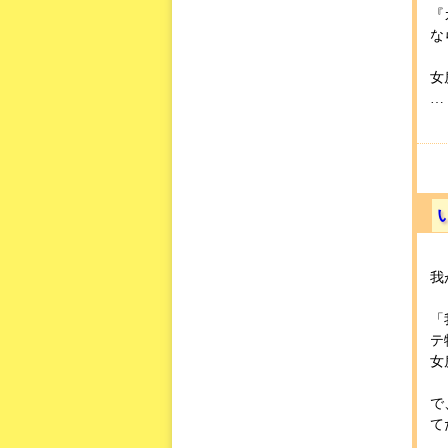
『
な
女
… 
我
「
テ
女
で
て