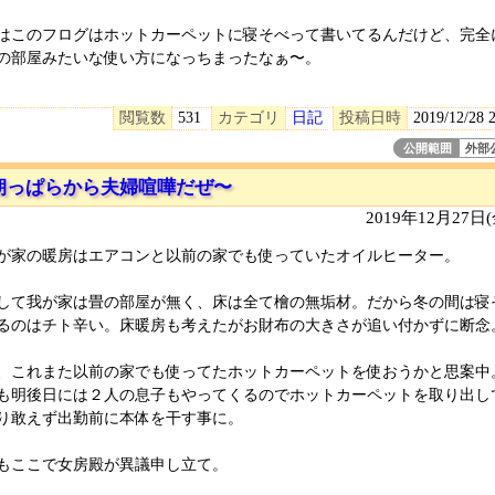
はこのフログはホットカーペットに寝そべって書いてるんだけど、完全
の部屋みたいな使い方になっちまったなぁ〜。
閲覧数
531
カテゴリ
日記
投稿日時
2019/12/28 
公開範囲
外部
朝っぱらから夫婦喧嘩だぜ〜
2019年12月27日
が家の暖房はエアコンと以前の家でも使っていたオイルヒーター。
して我が家は畳の部屋が無く、床は全て檜の無垢材。だから冬の間は寝
るのはチト辛い。床暖房も考えたがお財布の大きさが追い付かずに断念
、これまた以前の家でも使ってたホットカーペットを使おうかと思案中
も明後日には２人の息子もやってくるのでホットカーペットを取り出し
り敢えず出勤前に本体を干す事に。
もここで女房殿が異議申し立て。