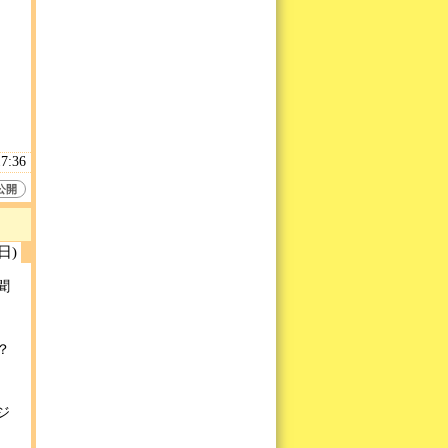
17:36
公開
(日)
聞
？
ジ
。