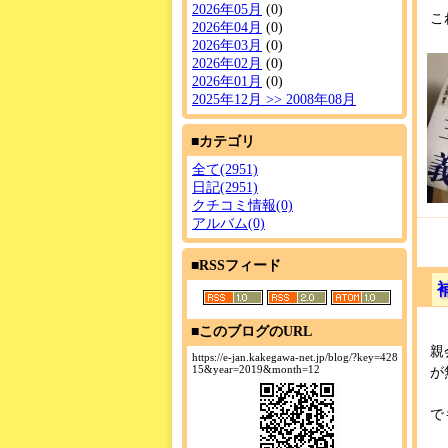
2026年05月
(0)
こ
2026年04月
(0)
2026年03月
(0)
2026年02月
(0)
2026年01月
(0)
2025年12月 >> 2008年08月
■カテゴリ
全て(2951)
日記(2951)
クチコミ情報(0)
アルバム(0)
■RSSフィード
■このブログのURL
親
https://e-jan.kakegawa-net.jp/blog/?key=428
15&year=2019&month=12
が
で