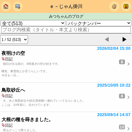
ｅ－じゃん掛川
みつちゃんのブログ
◀
▶
2026/02/04 15:00
夜明けの空
日記
8
朝日が出る前の、6時過ぎの空が好きです。
曙色、東雲色とか言うらしいです。
今日も一日…
2025/10/05 10:22
鳥取砂丘へ
8
日記
火，水と鳥取砂丘や砂丘美術館へ連れていってもらいました。
ここは、10年前に、出かけています。
2025/09/14 14:07
大根の種を蒔きました。
日記
10
雨もけっこう降りました。