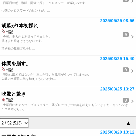
日曜日の朝、数独、間違い探し、クロスワードが楽しみです。
今朝のクロスワードのヒントが、…
2025/05/25 08:56
胡瓜が1本初採れ
日記
9
今朝、主人が１本採ってきました。
後はまだ続きそうもないです。
頂き物の釜揚げ煮干し…
2025/03/29 15:40
体調を崩す。
9
日記
寝込むほどではないが、主人がひいた風邪がうつってしまった。
先週の土曜日に苗を植えてもらった時…
2025/03/25 13:27
吃驚と驚き
8
日記
土曜日にキャベツ・ブロッコリー・茎ブロッコリーの苗を植えてもらいました。キャベツは
１２０本ぐらい。…
▲
2025/03/20 13:12