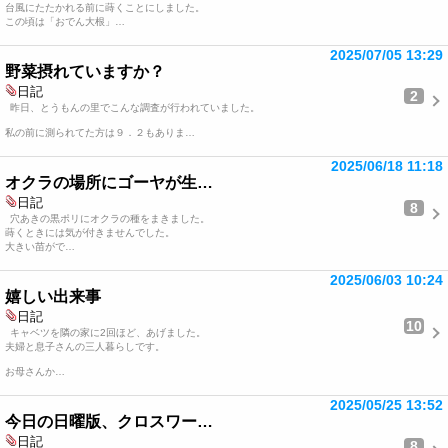
台風にたたかれる前に蒔くことにしました。
この頃は「おでん大根」…
2025/07/05 13:29
野菜摂れていますか？
日記
2
昨日、とうもんの里でこんな調査が行われていました。
私の前に測られてた方は９．２もありま…
2025/06/18 11:18
オクラの場所にゴーヤが生…
日記
8
穴あきの黒ポリにオクラの種をまきました。
蒔くときには気が付きませんでした。
大きい苗がで…
2025/06/03 10:24
嬉しい出来事
日記
10
キャベツを隣の家に2回ほど、あげました。
夫婦と息子さんの三人暮らしです。
お母さんか…
2025/05/25 13:52
今日の日曜版、クロスワー…
日記
8