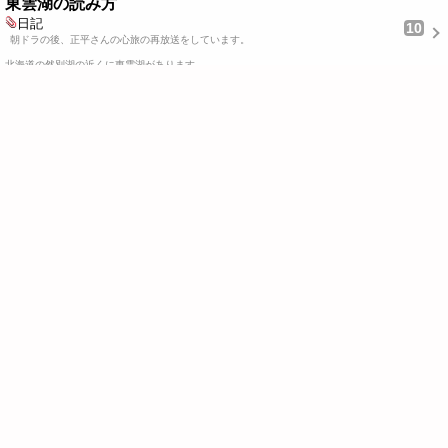
東雲湖の読み方
日記
10
朝ドラの後、正平さんの心旅の再放送をしています。
北海道の然別湖の近くに東雲湖があります…
2025/01/23 15:23
ジャガイモの種
日記
10
11月頃に種苗店に予約をしました。
店から、電話が入りとりにいきました。
北あかりとレ…
2024/12/02 10:35
23号線を通り伊勢路へ
10
日記
29～30日に出かけました。６時前はまだ、明けきっていません。
150号そして豊橋から23号線に入ります…
2024/10/16 13:46
コロナとインフルエンザの…
日記
6
昨日、済ませました。
６５歳以上は、インフルエンザは１６００円コロナは３２００円です。昨…
2024/09/14 09:44