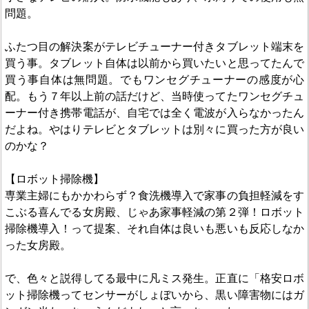
問題。
ふたつ目の解決案がテレビチューナー付きタブレット端末を
買う事。タブレット自体は以前から買いたいと思ってたんで
買う事自体は無問題。でもワンセグチューナーの感度が心
配。もう７年以上前の話だけど、当時使ってたワンセグチュ
ーナー付き携帯電話が、自宅では全く電波が入らなかったん
だよね。やはりテレビとタブレットは別々に買った方が良い
のかな？
【ロボット掃除機】
専業主婦にもかかわらず？食洗機導入で家事の負担軽減をす
こぶる喜んでる女房殿、じゃあ家事軽減の第２弾！ロボット
掃除機導入！って提案、それ自体は良いも悪いも反応しなか
った女房殿。
で、色々と説得してる最中に凡ミス発生。正直に「格安ロボ
ット掃除機ってセンサーがしょぼいから、黒い障害物にはガ