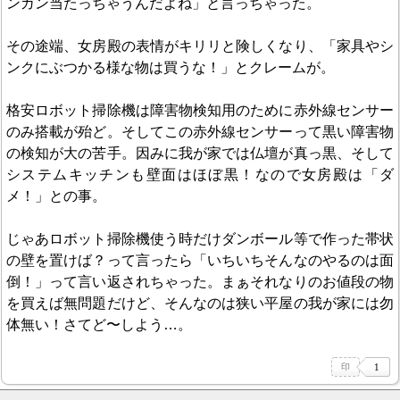
ンガン当たっちゃうんだよね」と言っちゃった。
その途端、女房殿の表情がキリリと険しくなり、「家具やシ
ンクにぶつかる様な物は買うな！」とクレームが。
格安ロボット掃除機は障害物検知用のために赤外線センサー
のみ搭載が殆ど。そしてこの赤外線センサーって黒い障害物
の検知が大の苦手。因みに我が家では仏壇が真っ黒、そして
システムキッチンも壁面はほぼ黒！なので女房殿は「ダ
メ！」との事。
じゃあロボット掃除機使う時だけダンボール等で作った帯状
の壁を置けば？って言ったら「いちいちそんなのやるのは面
倒！」って言い返されちゃった。まぁそれなりのお値段の物
を買えば無問題だけど、そんなのは狭い平屋の我が家には勿
体無い！さてど〜しよう…。