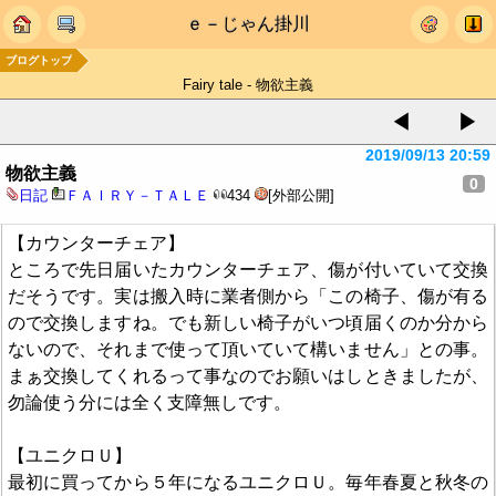
ｅ－じゃん掛川
ブログトップ
Fairy tale - 物欲主義
◀
▶
2019/09/13 20:59
物欲主義
0
日記
ＦＡＩＲＹ－ＴＡＬＥ
434
[外部公開]
【カウンターチェア】
ところで先日届いたカウンターチェア、傷が付いていて交換
だそうです。実は搬入時に業者側から「この椅子、傷が有る
ので交換しますね。でも新しい椅子がいつ頃届くのか分から
ないので、それまで使って頂いていて構いません」との事。
まぁ交換してくれるって事なのでお願いはしときましたが、
勿論使う分には全く支障無しです。
【ユニクロＵ】
最初に買ってから５年になるユニクロＵ。毎年春夏と秋冬の