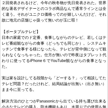
２回発表されるけど、今年の秋冬物が先日発表された。世界
的な著名デザイナーとのコラボ商品なんで通常ラインとは全
く違う。それがユニクロ価格ってのが嬉しいんだけど、それ
故に地元の店舗じゃ扱って無いのが玉に瑕！
【ポータブルテレビ】
日本の家庭でのド定番、食事しながらのテレビ、若しくはテ
レビ番組観ながらの食事（どっちでも同じか）。システムキ
ッチンで食事する様になったら、テレビが背中側になって観
られなくなっちゃった。仕方が無いので昨夜はタブレット代
わりに使ってるiPhone６でYouTube観ながらの食事となっ
た。
実は家を設計してる段階から「どーする？」って相談してた
テレビ問題？だったけれど、結局結論が出無い（出さ無い）
まま今に至ってる。
解決方法のひとつがPanasonicから出ている持ち運び出来る
小さなテレビの購入。防水機能もあり、水周りでの使用も無