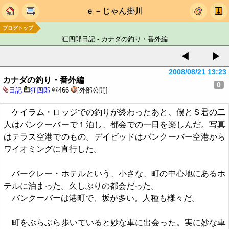
ｅ－じゃん掛川
ブログトップ
狂四郎日記 - カナダの釣り・番外編
◀
▶
2008/08/21 13:23
カナダの釣り・番外編
0
日記
狂四郎
466
[外部公開]
ケイラム・ロッジでの釣りが終わったあと、僕とＳ君の二
人はバンクーバーで１泊し、都会での一日を楽しんだ。写真
はテラス空港でのもの。デイビッドはバンクーバー空港から
ワイオミングに直行した。
バークレー・ホテルという、小さな、町の中心地にあるホ
テルに泊まった。久しぶりの都会だった。
バンクーバーは港町で、坂が多い。人種も様々だ。
町をぶらぶら歩いていると妙な車に出会った。実に妙な車