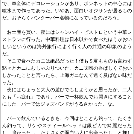
で、車全体にデコレーションがあり、ボンネットの中心には
噴水まで作ってあった。いやあ、面白いオジサンが居るもの
だ。おそらくバンクーバー名物になっているのだろう。
お土産を買い、夜にはシャンハイ・ビストロという中華レ
ストランに行った。中華料理は日本以外で食べたほうがおい
しいというのは海外旅行によく行く人の共通の印象のよう
だ。
そこで食べたカニは絶品だった！僕もＳ君もものも言わず
黙々とカニにむしゃぶりついた。カニ味噌の香ばしくておい
しかったことと言ったら、上海ガニなんて遠く及ばない味だ
った。
夜にはちょっと大人の遊びでもしようかと思ったが、二人
とも「お疲れ」であり、バーで一杯飲んでお開きにすること
にした。バーではジャズバンドがうるさかった、な。
バーで飲んでいるときも、今回はとことん釣って、たくさ
ん釣って、サケやスティールヘッドは銀ピカで綺麗だった
し、強かったし、たくさんの面白い人に出会ったし、と押し