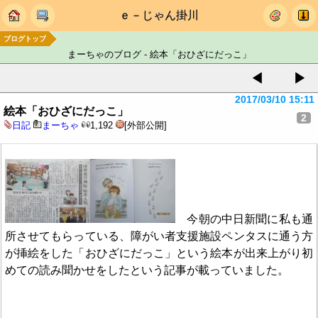
ｅ－じゃん掛川
ブログトップ
まーちゃのブログ - 絵本「おひざにだっこ」
◀
▶
2017/03/10 15:11
絵本「おひざにだっこ」
2
日記
まーちゃ
1,192
[外部公開]
今朝の中日新聞に私も通
所させてもらっている、障がい者支援施設ペンタスに通う方
が挿絵をした「おひざにだっこ」という絵本が出来上がり初
めての読み聞かせをしたという記事が載っていました。