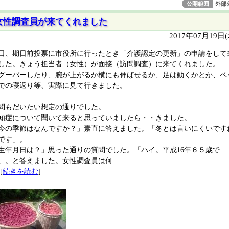
公開範囲
外部
女性調査員が来てくれました
2017年07月19日
日、期日前投票に市役所に行ったとき「介護認定の更新」の申請をして
した。きょう担当者（女性）が面接（訪問調査）に来てくれました。
ーパーしたり、腕が上がるか横にも伸ばせるか、足は動くかとか、ベ
での寝返り等、実際に見て行きました。
問もだいたい想定の通りでした。
知症について聞いて来ると思っていましたら・・きました。
今の季節はなんですか？」素直に答えました。「冬とは言いにくいです
です」。
生年月日は？」思った通りの質問でした。「ハイ。平成16年６５歳で
」。と答えました。女性調査員は何
[
続きを読む
]