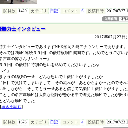
閲覧数
1420
カテゴリ
日記
コメント
6
投稿日時
2017/07/27 
公開範囲
外部
優勝力士インタビュー
2017年07月23日
勝力士インタビューでありますNHK船岡久嗣アナウンサーであります。
それでは2場所連続３９回目の優勝横綱白鵬関です。おめでとうござい
名古屋の皆さんサンキュー」
３９回目の優勝に特別の思いを込めてくださいましたね
ハイ」
きょうの結びの一番 どんな思いで土俵に上がりましたか
11日目で負けてしまいまして、その流れが あとからよかったのでそれ
い出しながら、そしてもう一番あると信じて気楽に土俵に上がりました
ことしの名古屋場所は大変な記録が懸かる中で迎えた場所でしたが振り
とどんな場所でした
[
続きを読む
]
閲覧数
1678
カテゴリ
日記
コメント
4
投稿日時
2017/07/23 