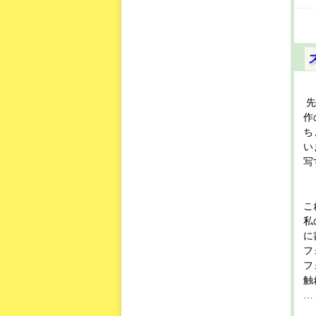
先
作
ち
い
写
こ
私
に
フ
フ
触
… 