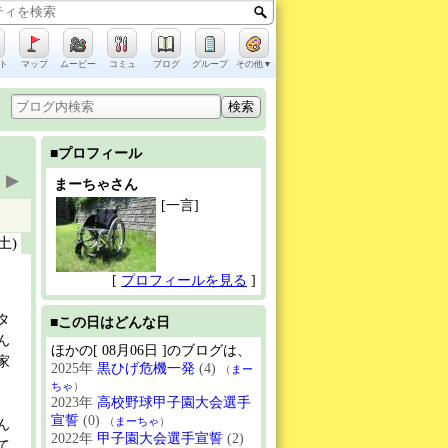
ト
マップ
ムービー
コミュ
ブログ
グループ
その他▼
■プロフィール
▶
まーちゃさん
[一言]
(土)
[
プロフィールを見る
]
タ
■この日はどんな日
ん
ほかの[ 08月06日 ]のブログは、
家
2025年
黒ひげ危機一発
(4)
（
まー
ちゃ
）
2023年
高校野球甲子園大会選手
宣誓
(0)
（
まーちゃ
）
ん
2022年
甲子園大会選手宣誓
(2)
て