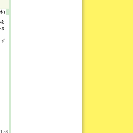
(水)
一枚
いま
しず
11:38