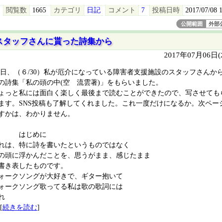
閲覧数
1665
カテゴリ
日記
コメント
7
投稿日時
2017/07/08 
公開範囲
外部
スタッフさんに貰った詩集から
2017年07月06日
日、（６/30）私が厄介になっている障害者支援施設のスタッフさんか
の詩集「私の頭の中(空 流雲著)」をもらいました。
ょっと私には面白く楽しく最後まで読むことができたので、写させても
ます。SNS投稿も了解してくれました。これ一度だけになるか。次ペー
すかは、わかりません。
はじめに
れは、特に詩を書いたというものではなく
の頭に浮かんだことを、思うがまま、感じたまま
書き表したものです。
ォークソングが大好きで、ギター抱いて
ォークソング歌ってる私は歌の歌詞には
れ
[
続きを読む
]