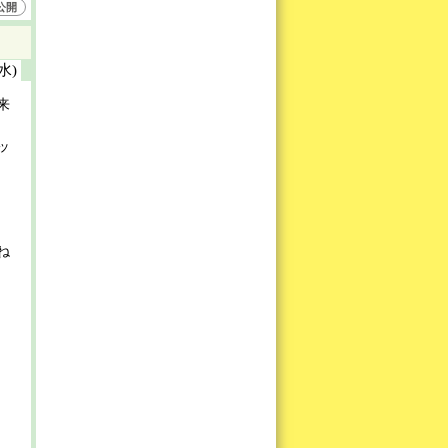
公開
(水)
来
ッ
ね