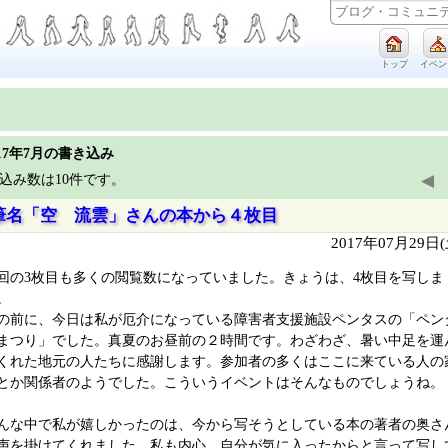
トップ
イベン
017年7月の書き込み
◀
込み数は10件です。
筆名「空 流雲」さんの本から４枚目
2017年07月29日
回の3枚目も多くの閲覧数になっていました。きょうは、4枚目を写しま
。
の前に、今日は私が厄介になっている障害者支援施設ペンタスの「ペン
まつり」でした。真夏のお昼前の２時間です。わざわざ、暑い中足を運
くれた地元の人たちに感謝します。参加者の多くはここに来ている人の
とか関係者のようでした。こういうイベントはそんなものでしょうね。
んな中で私が嬉しかったのは、今から写そうとしている本の著者の奥さ
声を掛けてくれました。私も内心、自分が気に入ったからと言って写し