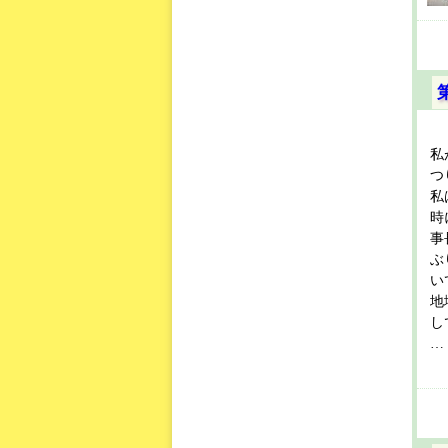
私
つ
私
時
事
ぶ
い
地
し
… 