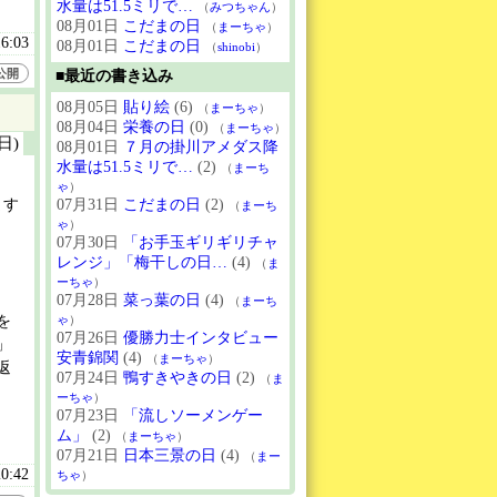
水量は51.5ミリで…
（
みつちゃん
）
08月01日
こだまの日
（
まーちゃ
）
16:03
08月01日
こだまの日
（
shinobi
）
公開
■最近の書き込み
08月05日
貼り絵
(6)
（
まーちゃ
）
08月04日
栄養の日
(0)
（
まーちゃ
）
(日)
08月01日
７月の掛川アメダス降
水量は51.5ミリで…
(2)
（
まーち
ゃ
）
ます
07月31日
こだまの日
(2)
（
まーち
ゃ
）
07月30日
「お手玉ギリギリチャ
レンジ」「梅干しの日…
(4)
（
ま
ーちゃ
）
07月28日
菜っ葉の日
(4)
（
まーち
を
ゃ
）
07月26日
優勝力士インタビュー
」
安青錦関
(4)
（
まーちゃ
）
返
07月24日
鴨すきやきの日
(2)
（
ま
ーちゃ
）
07月23日
「流しソーメンゲー
ム」
(2)
（
まーちゃ
）
07月21日
日本三景の日
(4)
（
まー
20:42
ちゃ
）