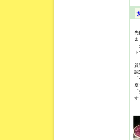
先
ま
グ
ト
質
認
「
夏
「
す
… 