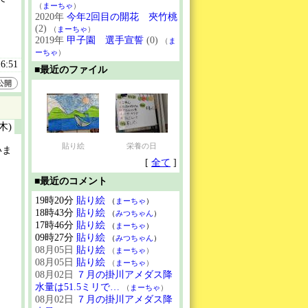
（
まーちゃ
）
2020年
今年2回目の開花 夾竹桃
(2)
（
まーちゃ
）
2019年
甲子園 選手宣誓
(0)
（
ま
ーちゃ
）
16:51
■最近のファイル
公開
(木)
貼り絵
栄養の日
いま
[
全て
]
■最近のコメント
19時20分
貼り絵
（
まーちゃ
）
18時43分
貼り絵
（
みつちゃん
）
17時46分
貼り絵
（
まーちゃ
）
09時27分
貼り絵
（
みつちゃん
）
08月05日
貼り絵
（
まーちゃ
）
08月05日
貼り絵
（
まーちゃ
）
08月02日
７月の掛川アメダス降
水量は51.5ミリで…
（
まーちゃ
）
08月02日
７月の掛川アメダス降