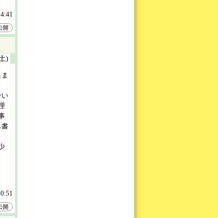
14:41
公開
(土)
スま
暑い
理
事
も書
少
10:51
公開