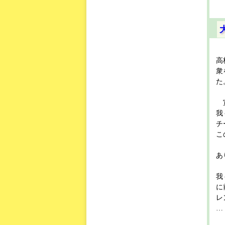
高
衆
た
我
チ
こ
あ
我
に
レ
… 