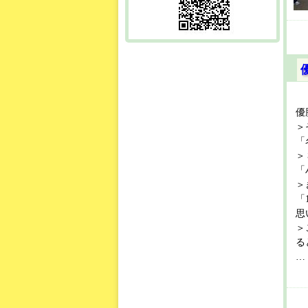
優
＞
「
＞
「
＞
「
思
＞
る
… 