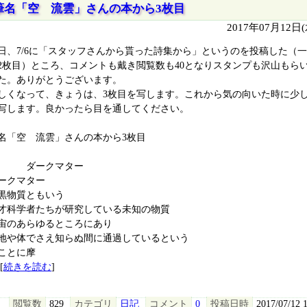
筆名「空 流雲」さんの本から3枚目
2017年07月12日
日、7/6に「スタッフさんから貰った詩集から」というのを投稿した（
2枚目）ところ、コメントも戴き閲覧数も40となりスタンプも沢山もら
た。ありがとうございます。
しくなって、きょうは、3枚目を写します。これから気の向いた時に少
写します。良かったら目を通してください。
名「空 流雲」さんの本から3枚目
ダークマター
ークマター
黒物質ともいう
才科学者たちが研究している未知の物質
宙のあらゆるところにあり
地や体でさえ知らぬ間に通過しているという
ことに摩
[
続きを読む
]
閲覧数
829
カテゴリ
日記
コメント
0
投稿日時
2017/07/12 