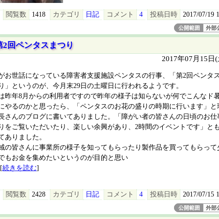
閲覧数
1418
カテゴリ
日記
コメント
4
投稿日時
2017/07/19 
公開範囲
外部
第2回ペンタスまつり
2017年07月15日
がお世話になっている障害者支援施設ペンタスの行事、「第2回ペンタ
り」というのが、今月末29日の土曜日に行われるようです。
は昨年8月からの利用者ですので昨年の様子は知らないが何でこんなド
にやるのかと思ったら、「ペンタスのお花の盛りの時期に行います」と
長さんのブログに書いてありました。「障がい者の皆さんの日頃のお仕
りをご覧いただいたり、楽しい余興があり、2時間のイベントです」と
てありました。
域の皆さんに事業所の様子を知ってもらったり製作品を買ってもらって
でもお金を集めたいというのが目的と思い
[
続きを読む
]
閲覧数
2428
カテゴリ
日記
コメント
4
投稿日時
2017/07/15 
公開範囲
外部