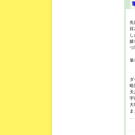
先
目
し
嬉
つ
筆
ダ
暗
天
宇
大
ま
… 