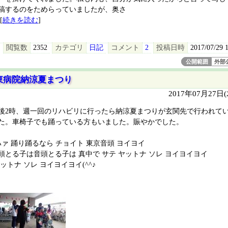
稿するのをためらっていましたが、奥さ
[
続きを読む
]
閲覧数
2352
カテゴリ
日記
コメント
2
投稿日時
2017/07/29 
公開範囲
外部
東病院納涼夏まつり
2017年07月27日
後2時、週一回のリハビリに行ったら納涼夏まつりが玄関先で行われて
た。車椅子でも踊っている方もいました。賑やかでした。
ハァ 踊り踊るなら チョイト 東京音頭 ヨイヨイ
頭とる子は音頭とる子は 真中で サテ ヤットナ ソレ ヨイヨイヨイ
ットナ ソレ ヨイヨイヨイ(^^♪