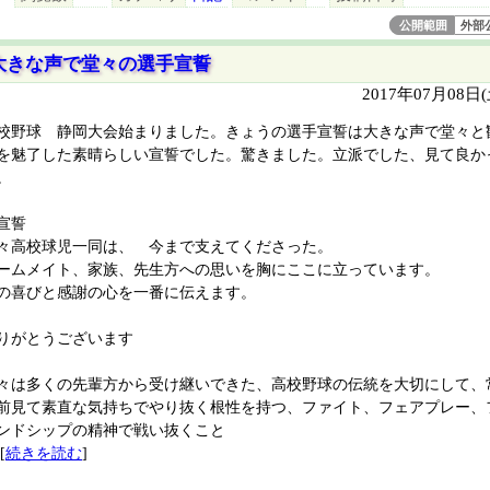
公開範囲
外部
大きな声で堂々の選手宣誓
2017年07月08日
校野球 静岡大会始まりました。きょうの選手宣誓は大きな声で堂々と
を魅了した素晴らしい宣誓でした。驚きました。立派でした、見て良か
。
宣誓
々高校球児一同は、 今まで支えてくださった。
ームメイト、家族、先生方への思いを胸にここに立っています。
の喜びと感謝の心を一番に伝えます。
りがとうございます
々は多くの先輩方から受け継いできた、高校野球の伝統を大切にして、
前見て素直な気持ちでやり抜く根性を持つ、ファイト、フェアプレー、
ンドシップの精神で戦い抜くこと
[
続きを読む
]