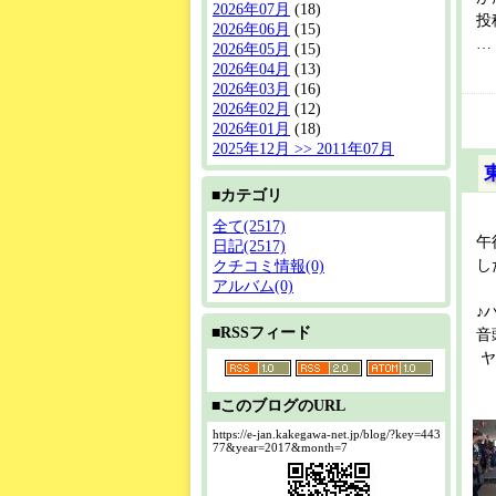
2026年07月
(18)
投
2026年06月
(15)
… 
2026年05月
(15)
2026年04月
(13)
2026年03月
(16)
2026年02月
(12)
2026年01月
(18)
2025年12月 >> 2011年07月
■カテゴリ
全て(2517)
午
日記(2517)
し
クチコミ情報(0)
アルバム(0)
♪
■RSSフィード
音
ヤ
■このブログのURL
https://e-jan.kakegawa-net.jp/blog/?key=443
77&year=2017&month=7