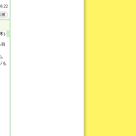
16:22
公開
(木)
ら自
ら
ジも