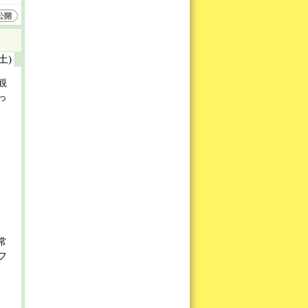
公開
(土)
観
っ
常
フ