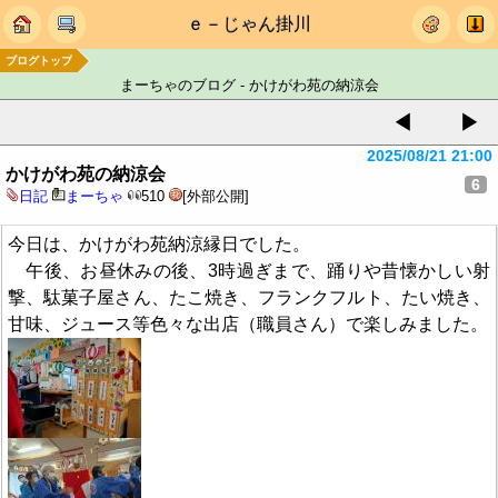
ｅ－じゃん掛川
ブログトップ
まーちゃのブログ - かけがわ苑の納涼会
◀
▶
2025/08/21 21:00
かけがわ苑の納涼会
6
日記
まーちゃ
510
[外部公開]
今日は、かけがわ苑納涼縁日でした。
午後、お昼休みの後、3時過ぎまで、踊りや昔懐かしい射
撃、駄菓子屋さん、たこ焼き、フランクフルト、たい焼き、
甘味、ジュース等色々な出店（職員さん）で楽しみました。