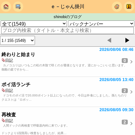
ｅ－じゃん掛川
shinobiのブログ
◀
▶
2026/08/06 08:46
終わりと始まり
0
日記
カノコユリはいつもこの松の木陰で咲くのが最後となります。逆にかっこいいと思います、
御殿の庭ですから…
2026/08/05 13:40
ポイ活ランチ
2
日記
ドコモのポイ活で20,000ポイント以上になったので、今日は外食にしました。孫たちのリ
クエストは「ロボッ…
2026/08/05 09:30
再検査
日記
2
人間ドックの再検査で呼吸器内科に来ています。
ドックより1段階高い検査をしましたが、結果…