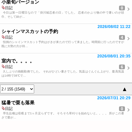
小栗旬バージョン
0
日記
今日は第一日曜日なので「掛川城忍者の日」でした。 忍者のかぶり物の中で暑いのが頭
巾、そして鉢が…
2026/08/02 11:22
シャインマスカットの予約
4
日記
恒例のシャインマスカット予約はがきが来たので行って来ました。時間前に行ったのですが
既に大勢の方が待…
2026/08/01 20:35
室内で。。。。
6
日記
久しぶりの御殿勤務でした。 それがひどい暑さでした。気温はぐんぐん上がり、最高気温
は14時で38℃で…
▲
2026/07/31 20:29
猛暑で栗も落果
0
日記
早生品種は収穫まで1ヶ月足らずです。 そろそろ草刈りを始めないと。。。。 所がこの暑
さで栗が…
2026/07/31 09:10