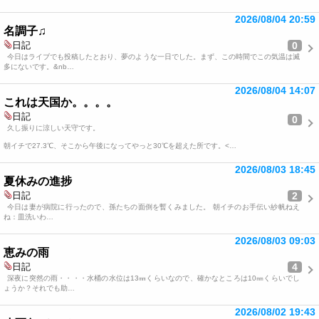
2026/08/04 20:59
名調子♫
0
日記
今日はライブでも投稿したとおり、夢のような一日でした。まず、この時間でこの気温は滅
多にないです。&nb…
2026/08/04 14:07
これは天国か。。。。
日記
0
久し振りに涼しい天守です。
朝イチで27.3℃、そこから午後になってやっと30℃を超えた所です。<…
2026/08/03 18:45
夏休みの進捗
2
日記
今日は妻が病院に行ったので、孫たちの面倒を暫くみました。 朝イチのお手伝い紗帆ねえ
ね：皿洗いわ…
2026/08/03 09:03
恵みの雨
4
日記
深夜に突然の雨・・・・水桶の水位は13㎜くらいなので、確かなところは10㎜くらいでし
ょうか？それでも助…
2026/08/02 19:43